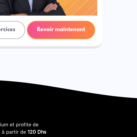
ercices
Revoir maintenant
um et profite de
, à partir de
120 Dhs