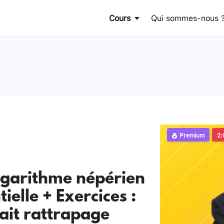
Cours
Qui sommes-nous 
Premium
2:
ogarithme népérien
ielle + Exercices :
rait rattrapage