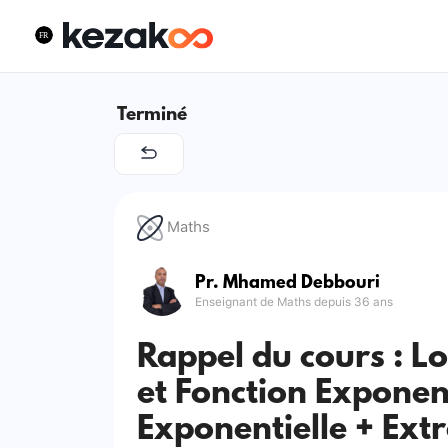
Terminé
Maths
Pr. Mhamed Debbouri
Enseignant de Maths depuis 36 ans
Rappel du cours : L
et Fonction Exponent
Exponentielle + Ext