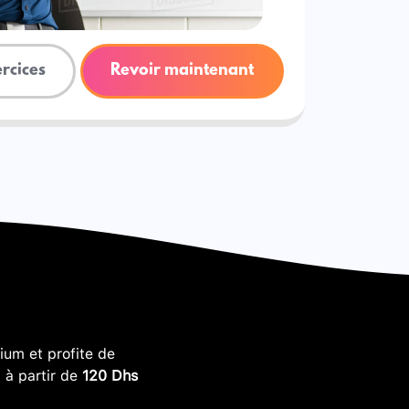
ercices
Revoir maintenant
um et profite de
, à partir de
120 Dhs