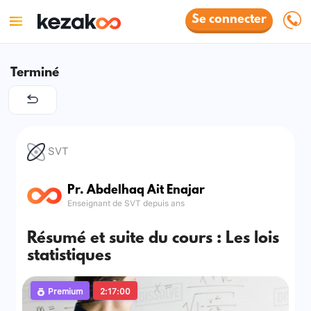
Se connecter
Terminé
SVT
Pr. Abdelhaq Ait Enajar
Enseignant de SVT depuis ans
Résumé et suite du cours : Les lois
statistiques
Premium
2:17:00