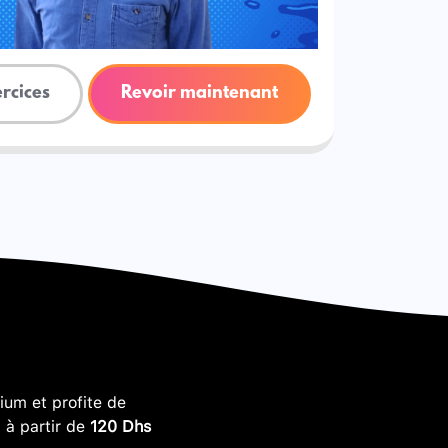
ercices
Revoir maintenant
um et profite de
, à partir de
120 Dhs