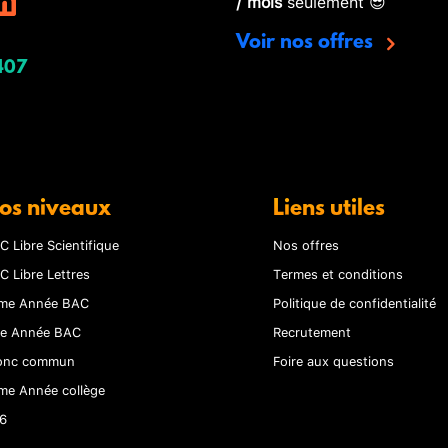
/ mois
seulement 😎
Voir nos offres
407
os niveaux
Liens utiles
C Libre Scientifique
Nos offres
C Libre Lettres
Termes et conditions
me Année BAC
Politique de confidentialité
re Année BAC
Recrutement
onc commun
Foire aux questions
me Année collège
6