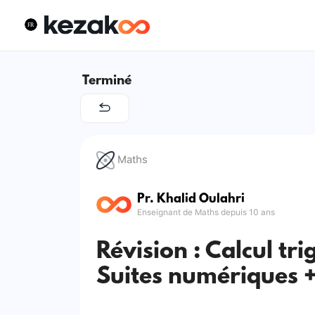
Terminé
Maths
Pr. Khalid Oulahri
Enseignant de Maths depuis 10 ans
Révision : Calcul t
Suites numériques +