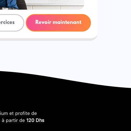
ercices
Revoir maintenant
um et profite de
, à partir de
120 Dhs