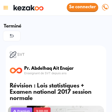
Se connecter
Terminé
SVT
Pr. Abdelhaq Ait Enajar
Enseignant de SVT depuis ans
Révision : Lois statistiques +
Examen national 2017 session
normale
Premium
3:00:00