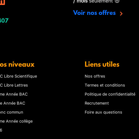
/ mois
seulement 😎
Voir nos offres
407
os niveaux
Liens utiles
C Libre Scientifique
Nos offres
C Libre Lettres
Termes et conditions
me Année BAC
Politique de confidentialité
re Année BAC
Recrutement
onc commun
Foire aux questions
me Année collège
6