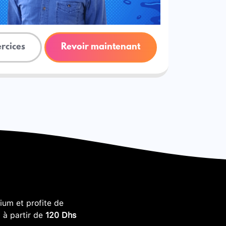
ercices
Revoir maintenant
um et profite de
, à partir de
120 Dhs