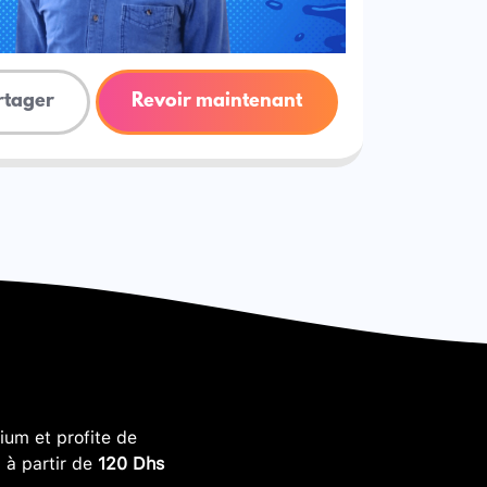
rtager
Revoir maintenant
um et profite de
, à partir de
120 Dhs