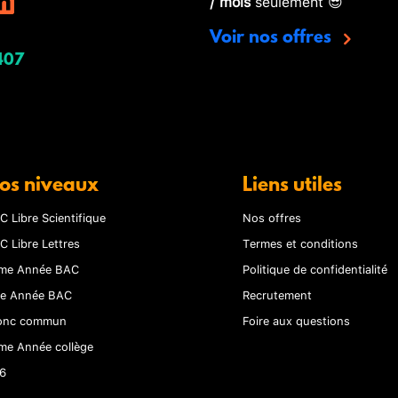
/ mois
seulement 😎
Voir nos offres
407
os niveaux
Liens utiles
C Libre Scientifique
Nos offres
C Libre Lettres
Termes et conditions
me Année BAC
Politique de confidentialité
re Année BAC
Recrutement
onc commun
Foire aux questions
me Année collège
6