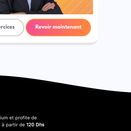
ercices
Revoir maintenant
um et profite de
, à partir de
120 Dhs