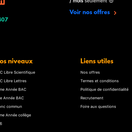
/ mois
seulement 😎
Voir nos offres
407
os niveaux
Liens utiles
C Libre Scientifique
Nos offres
C Libre Lettres
Termes et conditions
me Année BAC
Politique de confidentialité
re Année BAC
Recrutement
onc commun
Foire aux questions
me Année collège
6