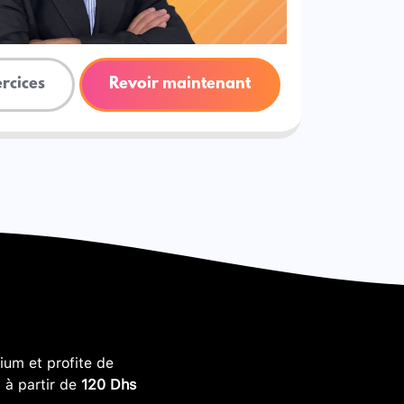
ercices
Revoir maintenant
um et profite de
, à partir de
120 Dhs