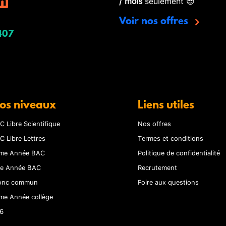
/ mois
seulement 😎
Voir nos offres
407
os niveaux
Liens utiles
C Libre Scientifique
Nos offres
C Libre Lettres
Termes et conditions
me Année BAC
Politique de confidentialité
re Année BAC
Recrutement
onc commun
Foire aux questions
me Année collège
6