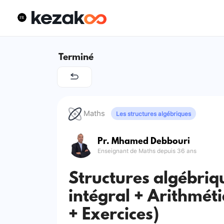
Terminé
Maths
Les structures algébriques
Pr. Mhamed Debbouri
Enseignant de Maths depuis 36 ans
Structures algébriq
intégral + Arithméti
+ Exercices)