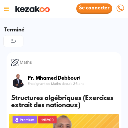
Se connecter
Terminé
Maths
Pr. Mhamed Debbouri
Enseignant de Maths depuis 36 ans
Structures algébriques (Exercices
extrait des nationaux)
Premium
1:52:00