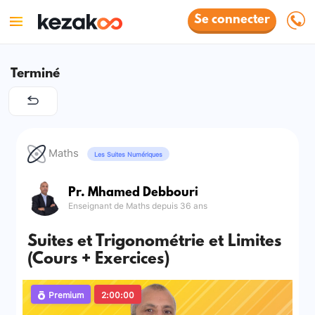
Se connecter
Terminé
Maths
Les Suites Numériques
Pr. Mhamed Debbouri
Enseignant de Maths depuis 36 ans
Suites et Trigonométrie et Limites
(Cours + Exercices)
Premium
2:00:00