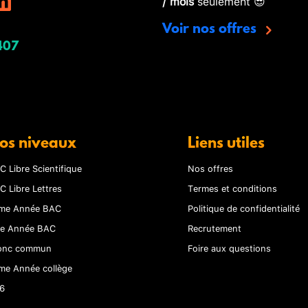
/ mois
seulement 😎
Voir nos offres
407
os niveaux
Liens utiles
C Libre Scientifique
Nos offres
C Libre Lettres
Termes et conditions
me Année BAC
Politique de confidentialité
re Année BAC
Recrutement
onc commun
Foire aux questions
me Année collège
6