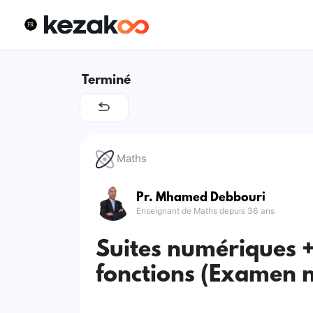
Terminé
Maths
Pr. Mhamed Debbouri
Enseignant de Maths depuis 36 ans
Suites numériques +
fonctions (Examen n