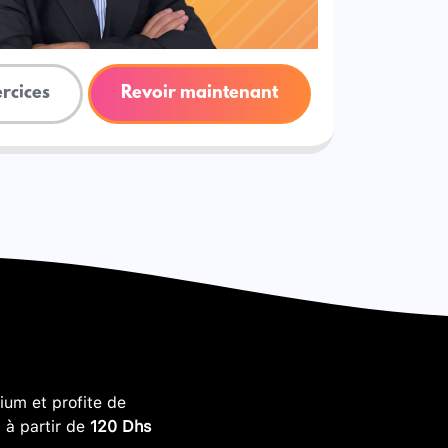
ercices
Revoir maintenant
um et profite de
, à partir de
120 Dhs