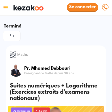
Se connecter
Terminé
Maths
Pr. Mhamed Debbouri
Enseignant de Maths depuis 36 ans
Suites numériques + Logarithme
(Exercices extraits d’examens
nationaux)
Premium
1:42:00