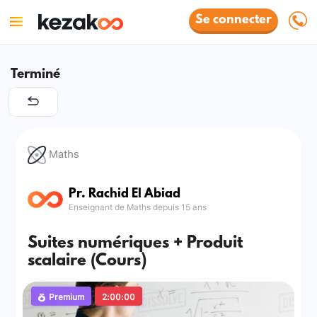
Se connecter
Terminé
Maths
Pr. Rachid El Abiad
Enseignant de Maths depuis 15 ans
Suites numériques + Produit
scalaire (Cours)
Premium
2:00:00