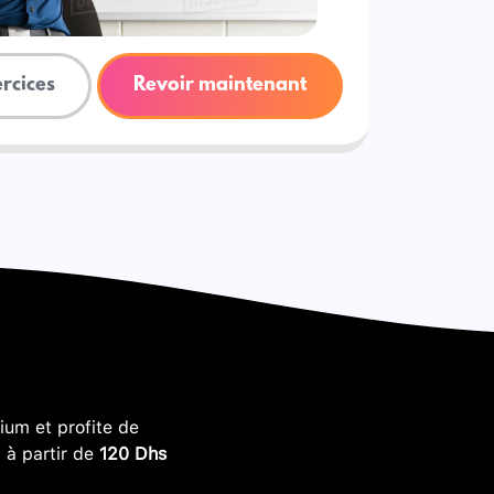
ercices
Revoir maintenant
um et profite de
, à partir de
120 Dhs