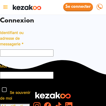
Se connecter
Connexion
Identifiant ou
adresse de
messagerie
*
Mot de passe
*
Se souvenir
de moi