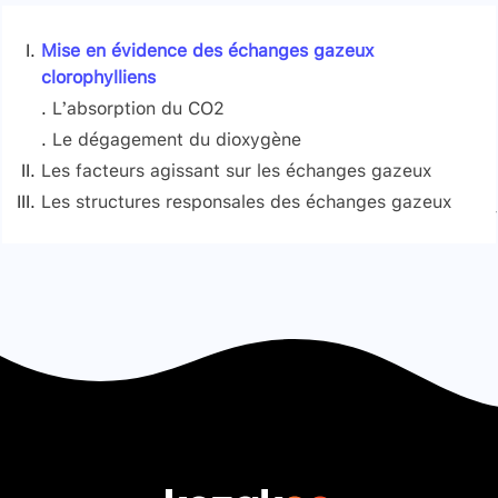
Mise en évidence des échanges gazeux
clorophylliens
L’absorption du CO2
Le dégagement du dioxygène
Les facteurs agissant sur les échanges gazeux
Les structures responsales des échanges gazeux
La température
Signaler une erreur
La teneur en CO2
L’intensité de l’éclairement
Pour une plante de lumière