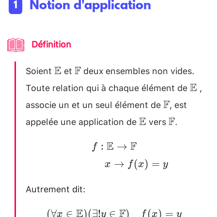
Notion d'application
Définition
Soient
et
deux ensembles non vides.
\mathbb{E}
\mathbb{F}
\\
E
F
Toute relation qui à chaque élément de
,
\mat
E
associe un et un seul élément de
, est
\mathbb{F
F
appelée une application de
vers
.
\mathbb{E}
\mathbb{
\\
E
F
f:
E
F
:
→
f
\mathbb{E}
\hspace*
→
(
)
=
x
f
x
y
\rightarrow
{1.5cm} x
Autrement dit:
\mathbb{F}
\rightarrow
\\
f(x)=y
(\forall x \in
E
F
(
∀
∈
)
(
∃
!
∈
)
(
)
=
x
y
f
x
y