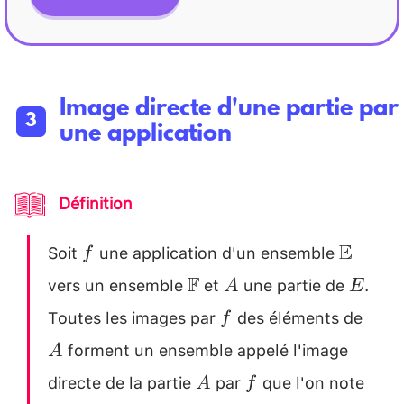
Image directe d'une partie par
une application
Définition
Soit
une application d'un ensemble
f
\math
E
f
vers un ensemble
et
une partie de
.
\mathbb{F}
A
E
F
A
E
Toutes les images par
des éléments de
f
A
f
forment un ensemble appelé l'image
A
directe de la partie
par
que l'on note
A
f
f
A
f