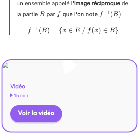
un ensemble appelé
l'image réciproque
de
la partie
par
que l'on note
B
f
f^{-1}
−
1
(
)
B
f
f
B
(B)
f^{-1}
−
1
(
)
=
{
∈
/
(
)
∈
}
f
B
x
E
f
x
B
(B)=\
{x \in
E ~/
~f(x)
\in
Vidéo
B\}
15 min
Voir la vidéo