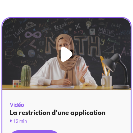
\\ \hspace*
{2cm} x
\rightarrow
g(x)=\frac{x}
{x^2+1}
Vidéo
La restriction d'une application
15 min