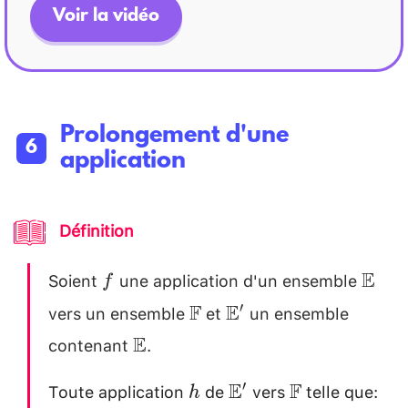
Voir la vidéo
Prolongement d'une
application
Définition
Soient
une application d'un ensemble
f
\mat
E
f
vers un ensemble
et
un ensemble
\mathbb{F}
\mathbb{E}'
F
E
′
contenant
.
\mathbb{E}
E
Toute application
de
vers
telle que:
h
\mathbb{E}'
\mathbb{F}
E
F
′
h