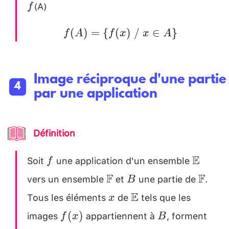
(A)
f
f(A)=\
(
)
=
{
(
)
/
∈
}
f
A
f
x
x
A
{f(x)
~/~ x
\in
Image réciproque d'une partie
A\}
par une application
Définition
Soit
une application d'un ensemble
f
\math
E
f
vers un ensemble
et
une partie de
.
\mathbb{F}
B
\mat
F
F
B
Tous les éléments
de
tels que les
x
\mathbb{E}
E
x
images
appartiennent à
, forment
f(x)
B
(
)
f
x
B