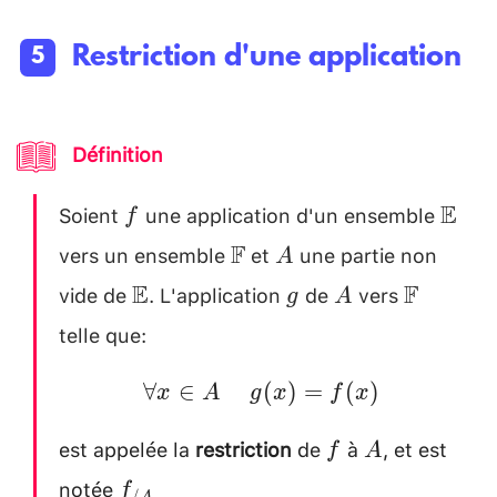
Restriction d'une application
Définition
Soient
une application d'un ensemble
f
\mat
E
f
vers un ensemble
et
une partie non
\mathbb{F}
A
F
A
vide de
. L'application
de
vers
\mathbb{E}
g
A
\mathb
E
F
g
A
telle que:
\forall
g(x)=f(x)
∀
∈
(
)
=
(
)
x
A
g
x
f
x
x \in
est appelée la
restriction
de
à
, et est
f
A
A
f
A
notée
f_{/A}
\quad
f
/