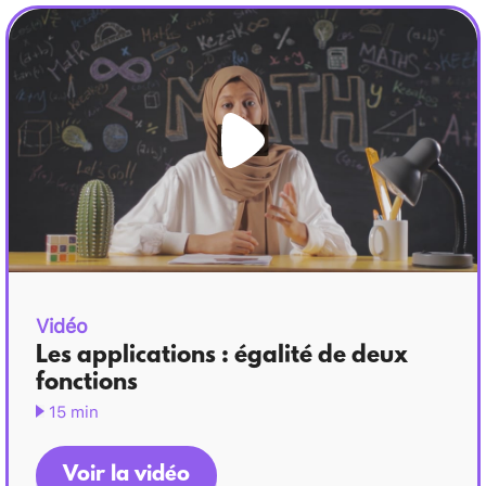
=
\sqrt{1+x^2}-1=
f(x)
Vidéo
Les applications : égalité de deux
fonctions
15 min
Voir la vidéo