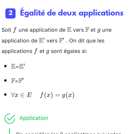
Égalité de deux applications
Soit
une application de
vers
et
une
f
\mathbb{E}
\mathbb{F}
g
E
F
f
g
application de
vers
. On dit que les
\mathbb{E}'
\mathbb{F}'
E
F
′
′
applications
et
sont égales si:
f
g
f
g
=
\mathbb{E}
\mathbb{E}'\\
E
E
′
[0.2cm]
=
\mathbb{F}
\mathbb{F}'\\
F
F
′
[0.2cm]
\forall
\quad
∀
∈
(
)
=
(
)
x
E
f
x
g
x
x \in
f(x)=g(x)
E
Application
On considère les 2 applications suivantes
f