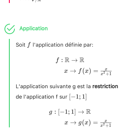
A
Application
Soit
l'application définie par:
f
f
f:
R
R
:
→
f
\mathbb{R}
→
(
)
=
x
x
f
x
2
+
1
x
\rightarrow
L'application suivante g est la
restriction
\mathbb{R}
\\ \hspace*
de l'application f sur
[-1;1]
[
−
1
;
1
]
{2cm} x
g: [-1;1]
R
:
[
−
1
;
1
]
→
\rightarrow
g
\rightarrow
f(x)=\frac{x}
→
(
)
=
x
x
g
x
2
+
1
x
\mathbb{R}
{x^2+1}