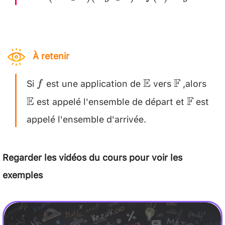
\mathbb{E})
(\exists ! y
\in
À retenir
\mathbb{F})
\quad f(x)=y
Si
est une application de
vers
,alors
f
\mathbb{E}
\mathbb{
\ma
E
F
f
est appelé l'ensemble de départ et
est
\mathb
E
F
appelé l'ensemble d'arrivée.
Regarder les vidéos du cours pour voir les
exemples