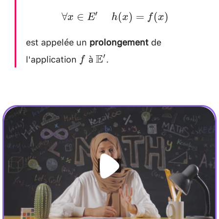
\forall
h(x)=f(x)
′
∀
∈
(
)
=
(
)
x
E
h
x
f
x
x \in
est appelée un
prolongement
de
E'
l'application
à
.
f
\mathbb{E}'
E
′
\quad
f