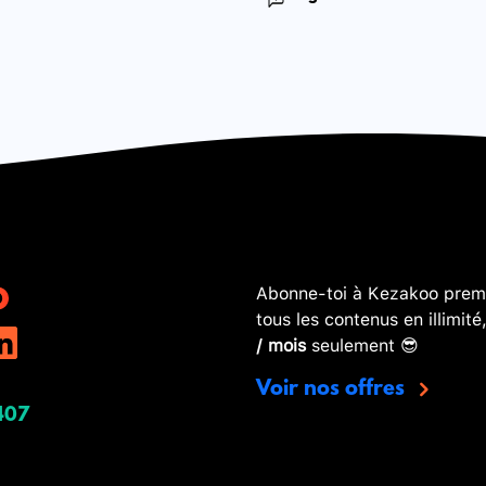
Abonne-toi à Kezakoo premi
tous les contenus en illimité
/ mois
seulement 😎
Voir nos offres
407