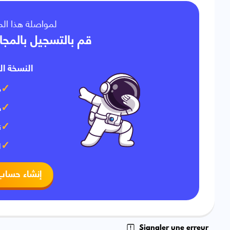
لمواصلة هذا ا،
قم بالتسجيل بالمجا
النسخة ال:
م
ف
ت
ا
إنشاء حساب
Signaler une erreur