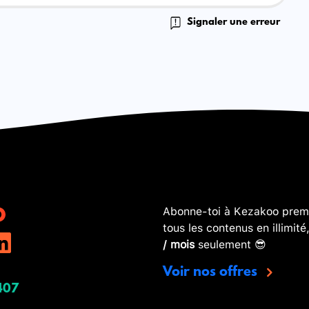
Signaler une erreur
Abonne-toi à Kezakoo premi
tous les contenus en illimité
/ mois
seulement 😎
Voir nos offres
407