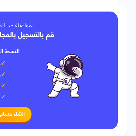
لمواصلة هذا ا،
قم بالتسجيل بالمجا
النسخة ال:
م
ف
ت
ا
إنشاء حساب