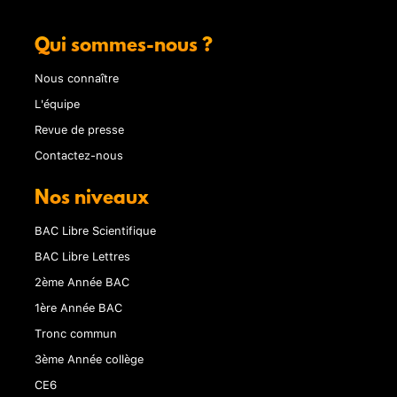
Qui sommes-nous ?
Nous connaître
L'équipe
Revue de presse
Contactez-nous
Nos niveaux
BAC Libre Scientifique
BAC Libre Lettres
2ème Année BAC
1ère Année BAC
Tronc commun
3ème Année collège
CE6