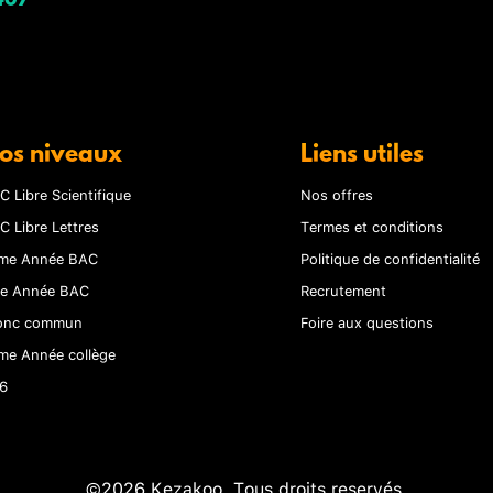
407
os niveaux
Liens utiles
C Libre Scientifique
Nos offres
C Libre Lettres
Termes et conditions
me Année BAC
Politique de confidentialité
re Année BAC
Recrutement
onc commun
Foire aux questions
me Année collège
6
©2026 Kezakoo. Tous droits reservés.