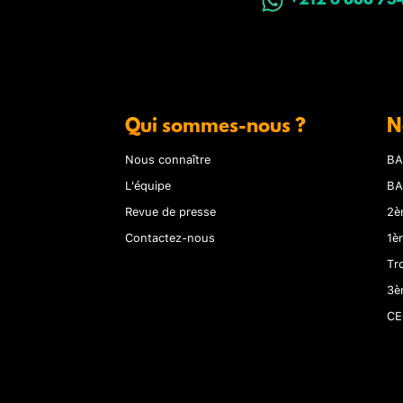
+212 6 888 73
Qui sommes-nous ?
N
Nous connaître
BA
L'équipe
BA
Revue de presse
2è
Contactez-nous
1è
Tr
3è
CE