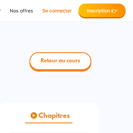
?
Nos offres
Se connecter
Inscription 👉
Retour au cours
Chapitres