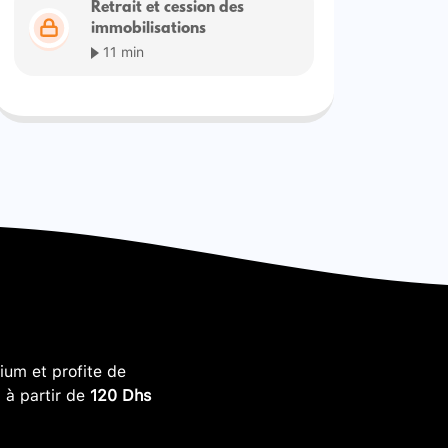
Retrait et cession des
immobilisations
11 min
um et profite de
, à partir de
120 Dhs