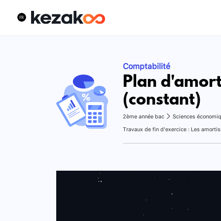
Comptabilité
Plan d'amort
(constant)
2ème année bac
Sciences économi
Travaux de fin d'exercice : Les amort