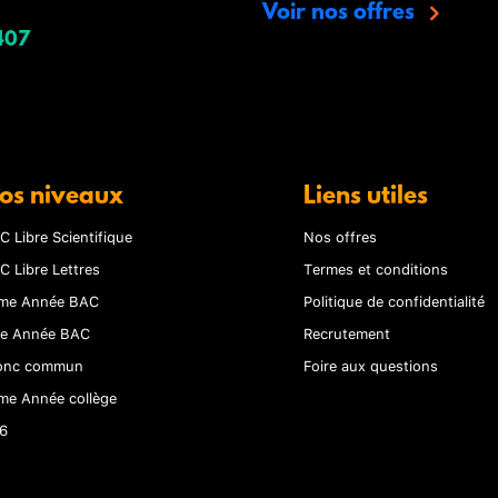
Voir nos offres
407
os niveaux
Liens utiles
C Libre Scientifique
Nos offres
C Libre Lettres
Termes et conditions
me Année BAC
Politique de confidentialité
re Année BAC
Recrutement
onc commun
Foire aux questions
me Année collège
6