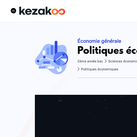
Économie générale
Politiques 
2ème année bac
Sciences économi
Politiques économiques