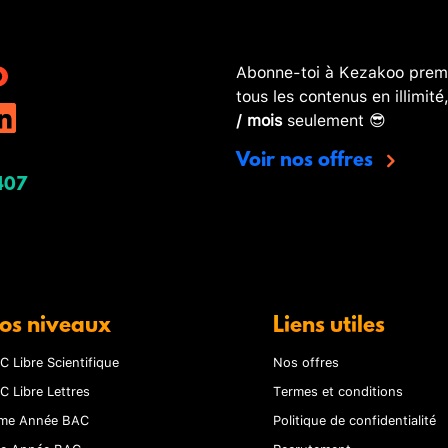
Abonne-toi à Kezakoo premi
tous les contenus en illimité
/ mois
seulement 😎
Voir nos offres
407
os niveaux
Liens utiles
C Libre Scientifique
Nos offres
C Libre Lettres
Termes et conditions
me Année BAC
Politique de confidentialité
re Année BAC
Recrutement