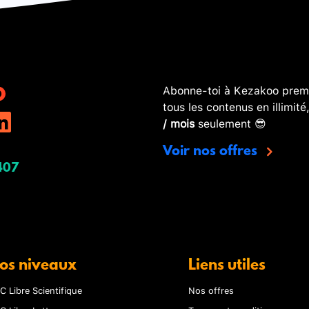
Abonne-toi à Kezakoo premi
tous les contenus en illimité
/ mois
seulement 😎
Voir nos offres
407
os niveaux
Liens utiles
C Libre Scientifique
Nos offres