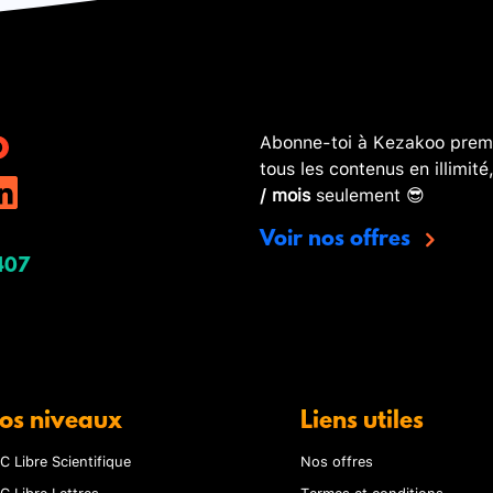
Abonne-toi à Kezakoo premi
tous les contenus en illimité
/ mois
seulement 😎
Voir nos offres
407
os niveaux
Liens utiles
C Libre Scientifique
Nos offres
C Libre Lettres
Termes et conditions