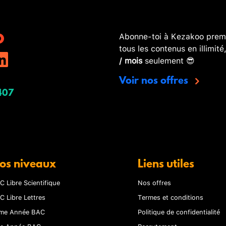
Abonne-toi à Kezakoo premi
tous les contenus en illimité
/ mois
seulement 😎
Voir nos offres
407
os niveaux
Liens utiles
C Libre Scientifique
Nos offres
C Libre Lettres
Termes et conditions
me Année BAC
Politique de confidentialité
re Année BAC
Recrutement