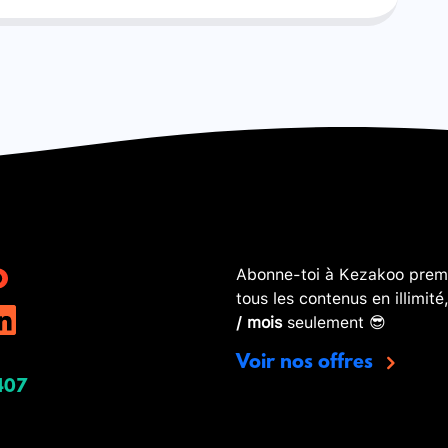
Abonne-toi à Kezakoo premi
tous les contenus en illimité
/ mois
seulement 😎
Voir nos offres
407