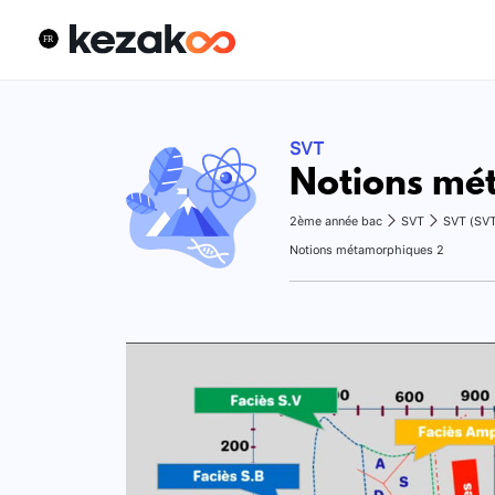
SVT
Notions mé
2ème année bac
SVT
SVT (SV
Notions métamorphiques 2