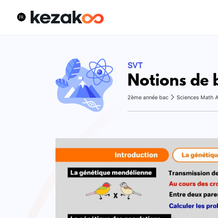
SVT
Notions de 
2ème année bac
Sciences Math 