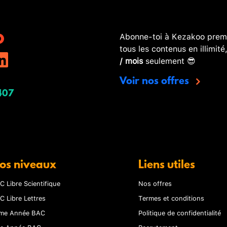
Abonne-toi à Kezakoo premi
tous les contenus en illimité
/ mois
seulement 😎
Voir nos offres
407
os niveaux
Liens utiles
C Libre Scientifique
Nos offres
C Libre Lettres
Termes et conditions
me Année BAC
Politique de confidentialité
re Année BAC
Recrutement