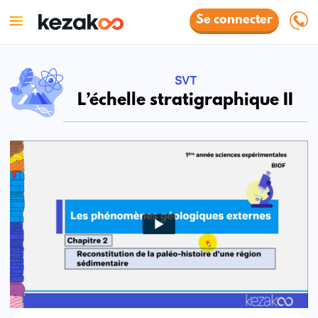
Se connecter
SVT
L’échelle stratigraphique II