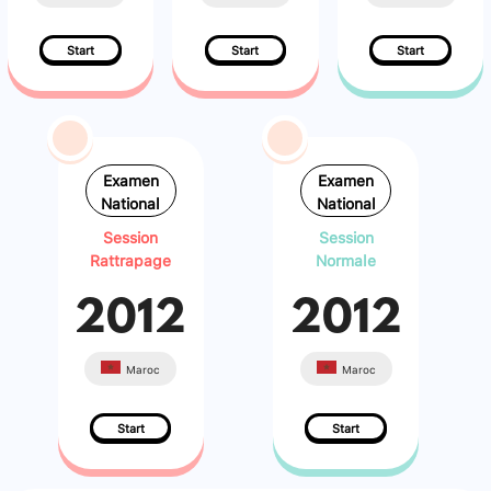
Start
Start
Start
Examen
Examen
National
National
Session
Session
Rattrapage
Normale
2012
2012
Maroc
Maroc
Start
Start