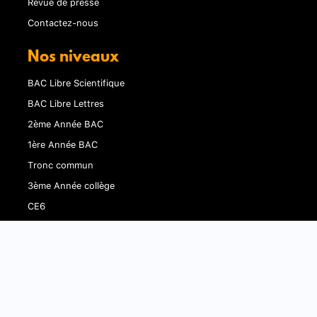
Revue de presse
Contactez-nous
Nos niveaux
BAC Libre Scientifique
BAC Libre Lettres
2ème Année BAC
1ère Année BAC
Tronc commun
3ème Année collège
CE6
Liens utiles
Nos offres
Termes et conditions
Politique de confidentialité