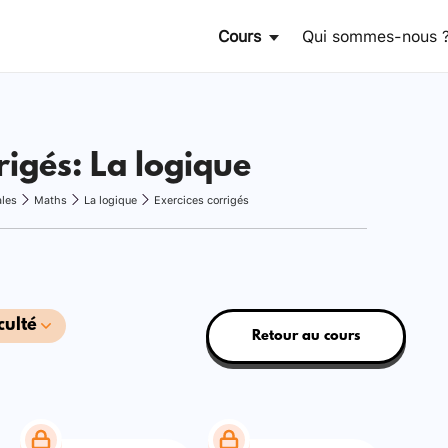
Cours
Qui sommes-nous 
rigés: La logique
ales
Maths
La logique
Exercices corrigés
culté
Retour au cours