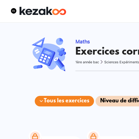
Maths
Exercices cor
1ère année bac
Sciences Expériment
Tous les exercices
Niveau de diffi