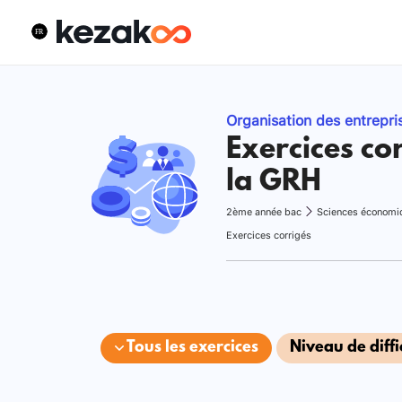
Organisation des entrepri
Exercices co
la GRH
2ème année bac
Sciences économi
Exercices corrigés
Tous les exercices
Niveau de diffi