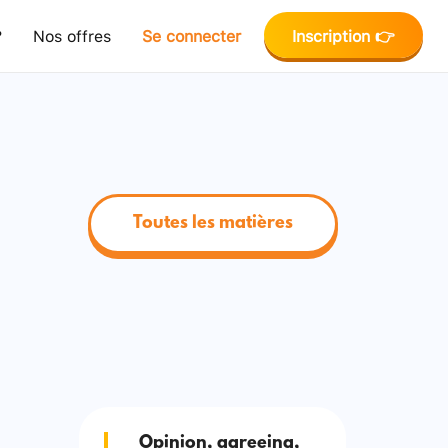
?
Nos offres
Se connecter
Inscription 👉
Toutes les matières
Opinion, agreeing,