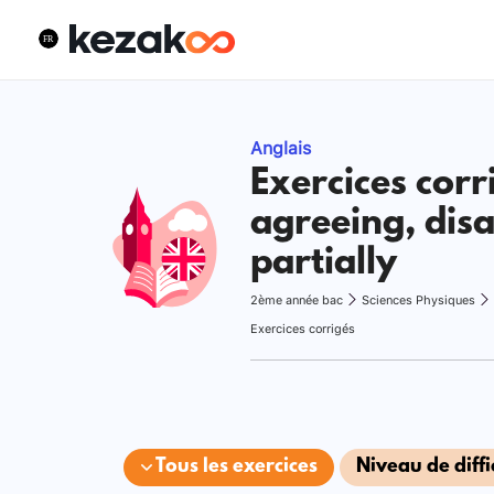
Anglais
Exercices corr
agreeing, dis
partially
2ème année bac
Sciences Physiques
Exercices corrigés
Tous les exercices
Niveau de diffi