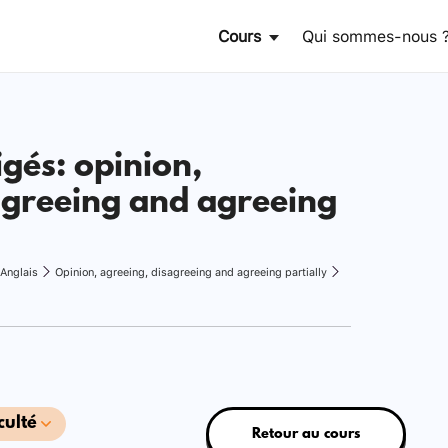
Cours
Qui sommes-nous 
igés: opinion,
agreeing and agreeing
Anglais
Opinion, agreeing, disagreeing and agreeing partially
culté
Retour au cours