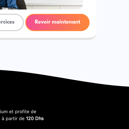
ercices
Revoir maintenant
um et profite de
, à partir de
120 Dhs