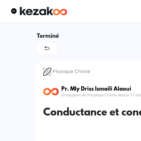
Terminé
Physique Chimie
Pr. Mly Driss Ismaili Alaoui
Enseignant de Physique Chimie depuis 17 an
Conductance et cond