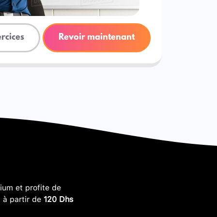
ercices
Revoir maintenant
um et profite de
, à partir de
120 Dhs