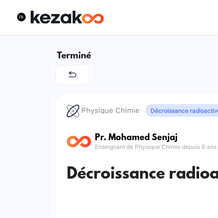
Terminé
Physique Chimie
Décroissance radioactiv
Pr. Mohamed Senjaj
Enseignant de Physique Chimie depuis 8 ans
Décroissance radioa