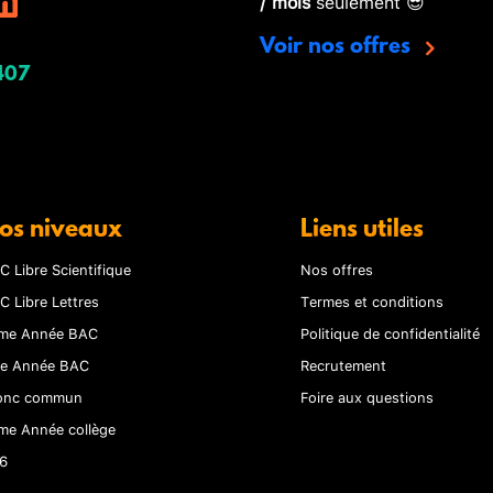
/ mois
seulement 😎
Voir nos offres
407
os niveaux
Liens utiles
C Libre Scientifique
Nos offres
C Libre Lettres
Termes et conditions
me Année BAC
Politique de confidentialité
re Année BAC
Recrutement
onc commun
Foire aux questions
me Année collège
6