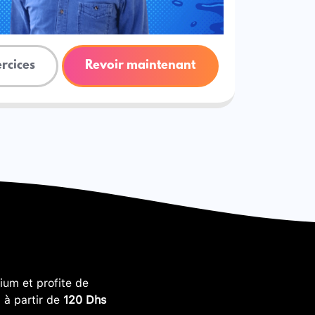
ercices
Revoir maintenant
um et profite de
, à partir de
120 Dhs