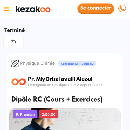
Se connecter
Terminé
Physique Chimie
Condensateur – Dipôle RC
Pr. Mly Driss Ismaili Alaoui
Enseignant de Physique Chimie depuis 17 ans
Dipôle RC (Cours + Exercices)
Premium
2:00:00