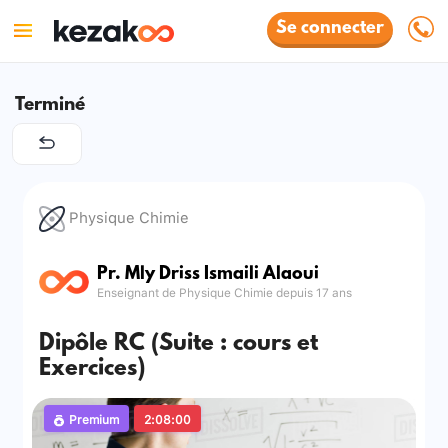
Se connecter
Terminé
Physique Chimie
Pr. Mly Driss Ismaili Alaoui
Enseignant de Physique Chimie depuis 17 ans
Dipôle RC (Suite : cours et
Exercices)
Premium
2:08:00