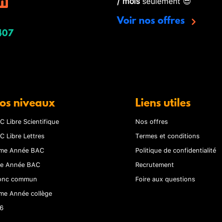
/ mois
seulement 😎
Voir nos offres
407
os niveaux
Liens utiles
C Libre Scientifique
Nos offres
C Libre Lettres
Termes et conditions
me Année BAC
Politique de confidentialité
re Année BAC
Recrutement
onc commun
Foire aux questions
me Année collège
6