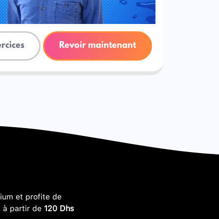
ercices
Revoir maintenant
um et profite de
, à partir de
120 Dhs