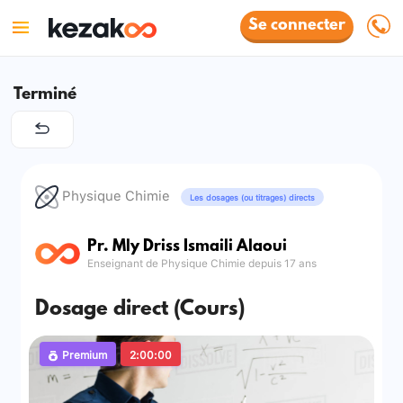
Se connecter
Terminé
Physique Chimie
Les dosages (ou titrages) directs
Pr. Mly Driss Ismaili Alaoui
Enseignant de Physique Chimie depuis 17 ans
Dosage direct (Cours)
Premium
2:00:00