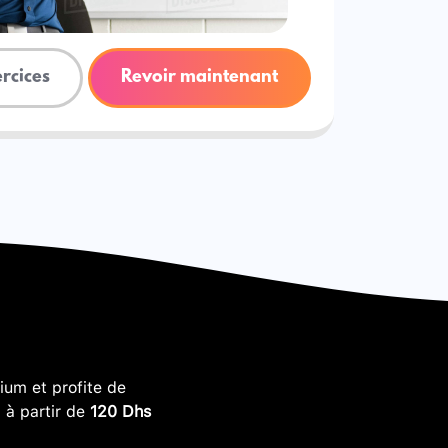
ercices
Revoir maintenant
um et profite de
, à partir de
120 Dhs