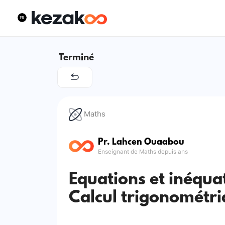
Terminé
Maths
Pr. Lahcen Ouaabou
Enseignant de Maths depuis ans
Equations et inéquat
Calcul trigonométri