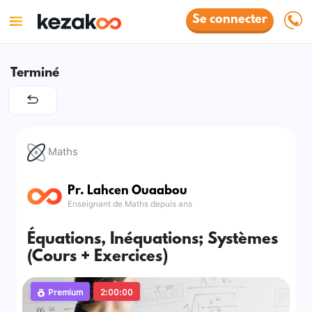
Se connecter
Terminé
Maths
Pr. Lahcen Ouaabou
Enseignant de Maths depuis ans
Équations, Inéquations; Systèmes
(Cours + Exercices)
Premium
2:00:00