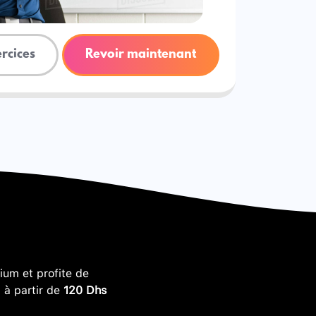
ercices
Revoir maintenant
um et profite de
, à partir de
120 Dhs