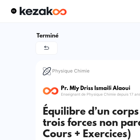
Terminé
Physique Chimie
Pr. Mly Driss Ismaili Alaoui
Enseignant de Physique Chimie depuis 17 an
Équilibre d’un corps
trois forces non para
Cours + Exercices)