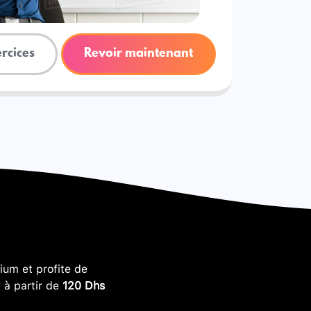
ercices
Revoir maintenant
um et profite de
, à partir de
120 Dhs