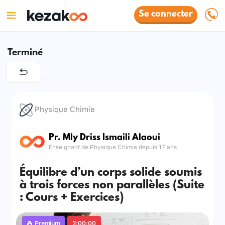
Se connecter
Terminé
Physique Chimie
Pr. Mly Driss Ismaili Alaoui
Enseignant de Physique Chimie depuis 17 ans
Équilibre d’un corps solide soumis
à trois forces non parallèles (Suite
: Cours + Exercices)
Premium
2:00:00