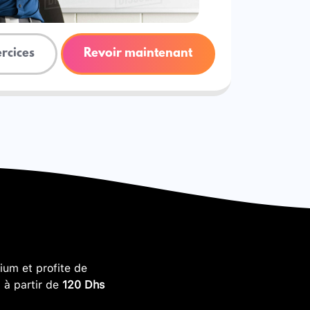
ercices
Revoir maintenant
um et profite de
, à partir de
120 Dhs